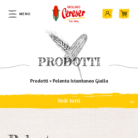
MENU
PRODOTTI
Prodotti
>
Polenta Istantanea Gialla
Vedi tutti