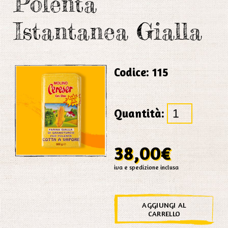
Polenta
Istantanea Gialla
Codice:
115
Quantità:
38,00
€
iva e spedizione inclusa
AGGIUNGI AL
CARRELLO