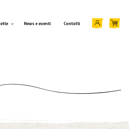
cette
News e eventi
Contatti