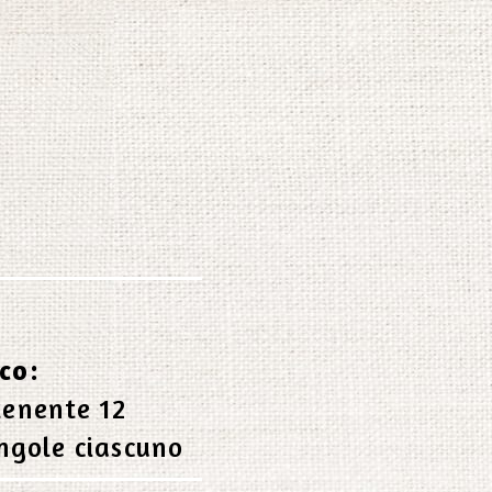
co:
tenente 12
ingole ciascuno