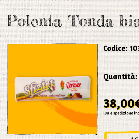
Polenta Tonda bi
Codice:
10
Quantità:
38,00
iva e spedizione in