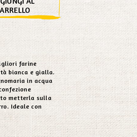
GIUNGI AL
CARRELLO
gliori farine
tà bianca e gialla.
agnomaria in acqua
 confezione
to metterla sulla
rro. Ideale con