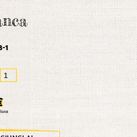
anca
3-1
€
clusa